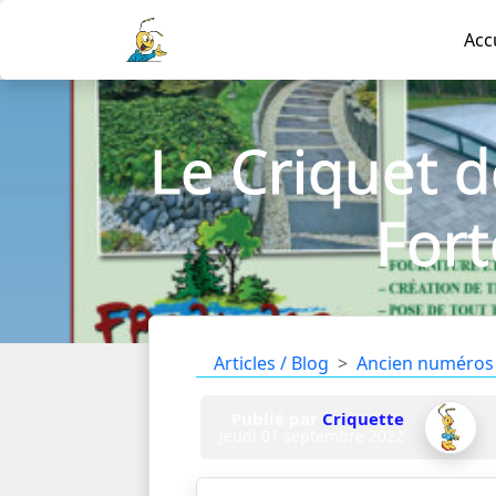
Acc
Le Criquet d
Fort
Articles / Blog
Ancien numéros
Publié par
Criquette
Jeudi 01 septembre 2022