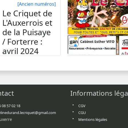
[Ancien numéros]
Le Criquet de
L'Auxerrois et
de la Puisaye
/ Forterre :
avril 2024
Le 01/04/2024
tact
Informations léga
6 08 57 02 18
CGV
elinedurand.lecriquet@gmail.com
CGU
uxerre
Mentions légales