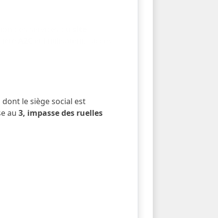
tion des services du
site
ociété
A2C
et l’utilisateur. L’accès
, dont le siège social est
se au
3, impasse des ruelles