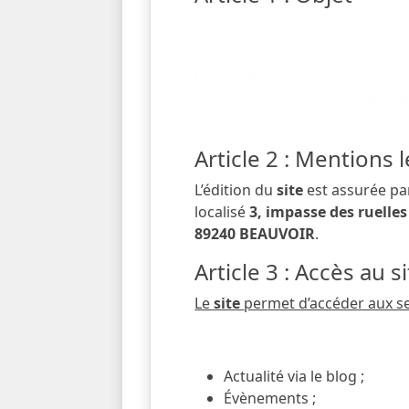
Les présentes CGU ou Condition
lecriquet-auxerre.fr
(ci-après
au site est conditionné par vo
Article 2 : Mentions 
L’édition du
site
est assurée pa
localisé
3, impasse des ruell
89240 BEAUVOIR
.
Article 3 : Accès au s
Le
site
permet d’accéder aux se
Actualité via le blog ;
Évènements ;