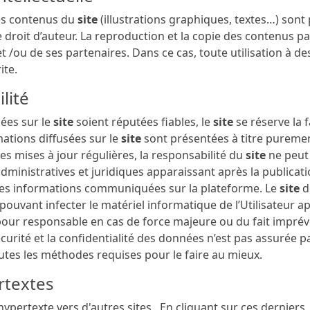
les contenus du
site
(illustrations graphiques, textes…) sont
le droit d’auteur. La reproduction et la copie des contenus pa
t /ou de ses partenaires. Dans ce cas, toute utilisation à
ite.
lité
iées sur le
site
soient réputées fiables, le
site
se réserve la 
mations diffusées sur le
site
sont présentées à titre puremen
des mises à jour régulières, la responsabilité du
site
ne peut
dministratives et juridiques apparaissant après la publicat
on des informations communiquées sur la plateforme. Le
site
d
ouvant infecter le matériel informatique de l’Utilisateur aprè
pour responsable en cas de force majeure ou du fait imprév
sécurité et la confidentialité des données n’est pas assurée p
tes les méthodes requises pour le faire au mieux.
ertextes
ypertexte vers d'autres sites . En cliquant sur ces derniers, l