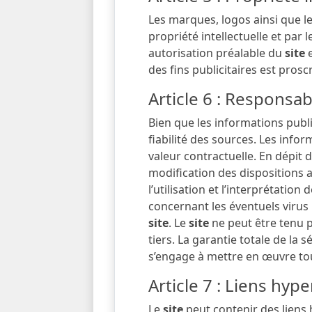
Les marques, logos ainsi que 
propriété intellectuelle et par 
autorisation préalable du
site
e
des fins publicitaires est proscr
Article 6 : Responsabi
Bien que les informations publ
fiabilité des sources. Les infor
valeur contractuelle. En dépit 
modification des dispositions a
l’utilisation et l’interprétati
concernant les éventuels virus p
site
. Le
site
ne peut être tenu 
tiers. La garantie totale de la 
s’engage à mettre en œuvre tou
Article 7 : Liens hyp
Le
site
peut contenir des liens h