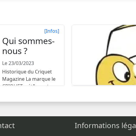
[Infos]
Qui sommes-
nous ?
Le 23/03/2023
Historique du Criquet
Magazine La marque le
CRIQUET a ét&eacut...
tact
Informations léga