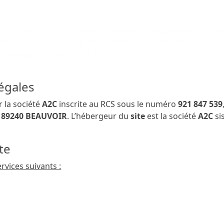
s Générales d’Utilisation encadrent juridiquement l’utilisa
 dénommé « le
site
»). Elles constituent le contrat entre la s
tre acceptation de ces CGU.
légales
r la société
A2C
inscrite au RCS sous le numéro
921 847 539
es 89240 BEAUVOIR
. L’hébergeur du
site
est la société
A2C
si
ite
rvices suivants :