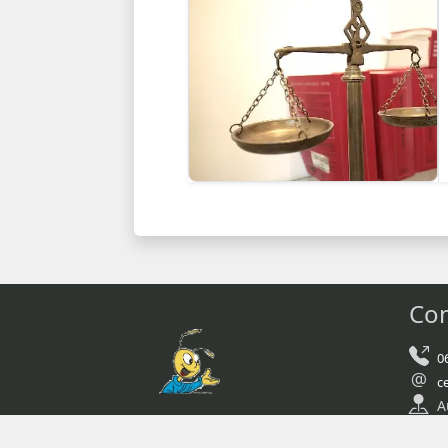
Con
0
c
A