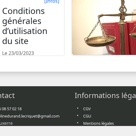
[Infos]
Conditions
générales
d’utilisation
du site
Le 23/03/2023
Conditions générales
d’utilisation du site
Articl...
tact
Informations léga
6 08 57 02 18
CGV
elinedurand.lecriquet@gmail.com
CGU
uxerre
Mentions légales