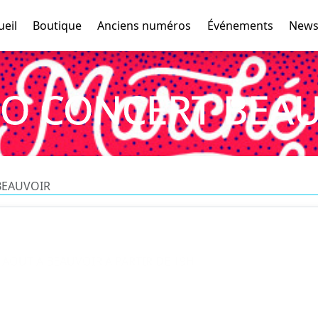
ueil
Boutique
Anciens numéros
Événements
News
O CONCERT BEA
BEAUVOIR
AOUT A BEAUVOIR A PARTIR DE 19H