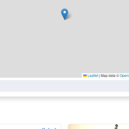
Leaflet
|
Map data ©
Open