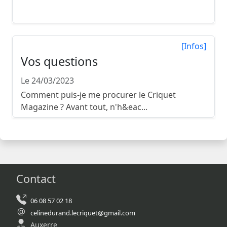
Le Criquet Magazine est disponible dans près
de 700 points de d...
[Infos]
Vos questions
Le 24/03/2023
Comment puis-je me procurer le Criquet
Magazine ? Avant tout, n'h&eac...
Contact
06 08 57 02 18
celinedurand.lecriquet@gmail.com
Auxerre