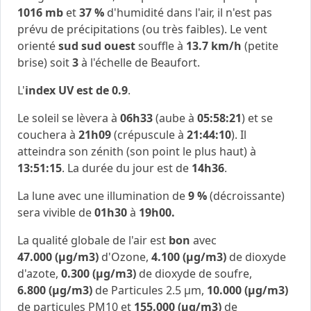
1016 mb
et
37 %
d'humidité dans l'air, il n'est pas
prévu de précipitations (ou très faibles). Le vent
orienté
sud sud ouest
souffle à
13.7 km/h
(petite
brise) soit
3
à l'échelle de Beaufort.
L'
index UV est de 0.9
.
Le soleil se lèvera à
06h33
(aube à
05:58:21
) et se
couchera à
21h09
(crépuscule à
21:44:10
). Il
atteindra son zénith (son point le plus haut) à
13:51:15
. La durée du jour est de
14h36
.
La lune avec une illumination de
9 %
(décroissante)
sera vivible de
01h30
à
19h00.
La qualité globale de l'air est
bon
avec
47.000 (μg/m3)
d'Ozone,
4.100 (μg/m3)
de dioxyde
d'azote,
0.300 (μg/m3)
de dioxyde de soufre,
6.800 (μg/m3)
de Particules 2.5 μm,
10.000 (μg/m3)
de particules PM10 et
155.000 (μg/m3)
de