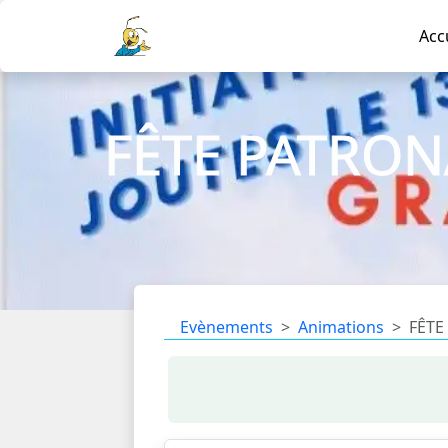
Acc
FÊTE PATRO
Evènements
Animations
FÊTE