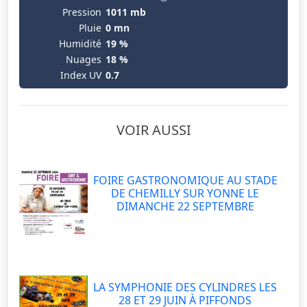
Pression
1011 mb
Pluie
0 mn
Humidité
19 %
Nuages
18 %
Index UV
0.7
VOIR AUSSI
FOIRE GASTRONOMIQUE AU STADE
DE CHEMILLY SUR YONNE LE
DIMANCHE 22 SEPTEMBRE
LA SYMPHONIE DES CYLINDRES LES
28 ET 29 JUIN À PIFFONDS